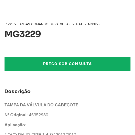
Início
>
TAMPAS COMANDO DE VALVULAS
>
FIAT
>
MG3229
MG3229
Descrição
TAMPA DA VÁLVULA DO CABEÇOTE
Nº Original
: 46352980
Aplicação
:
NOVO PALIO FIRE 1.4 8V 2012/2017