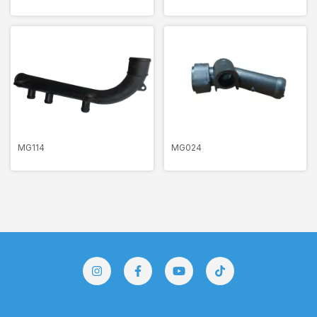
MG114
MG024