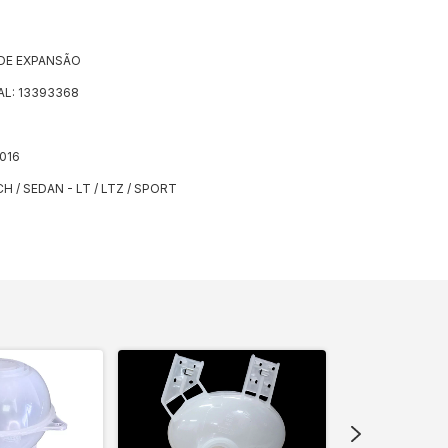
 DE EXPANSÃO
AL: 13393368
2016
 / SEDAN - LT / LTZ / SPORT