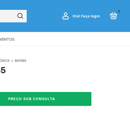
0
Olá!
Faça login
EVENTOS
ÓRIOS
>
MG1955
55